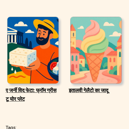
ए जर्नी विद फेटा: फ्रॉम ग्रीस
इतालवी गेलैटो का जादू
टू योर प्लेट
Tags: