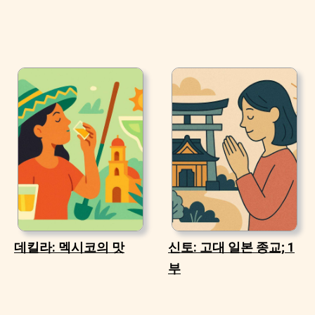
데킬라: 멕시코의 맛
신토: 고대 일본 종교; 1
부