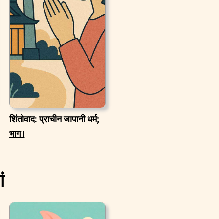
शिंतोवाद: प्राचीन जापानी धर्म;
भाग I
ं