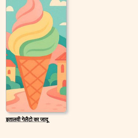
इतालवी गेलैटो का जादू