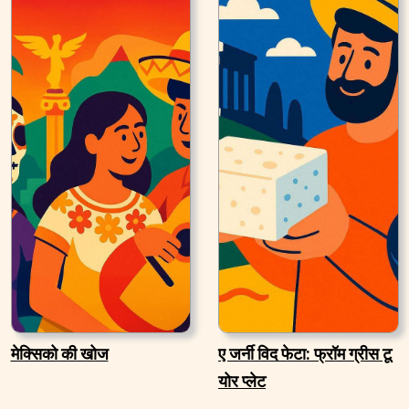
मेक्सिको की खोज
ए जर्नी विद फेटा: फ्रॉम ग्रीस टू
योर प्लेट