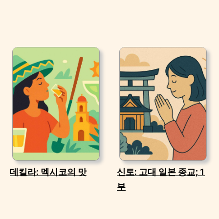
데킬라: 멕시코의 맛
신토: 고대 일본 종교; 1
부