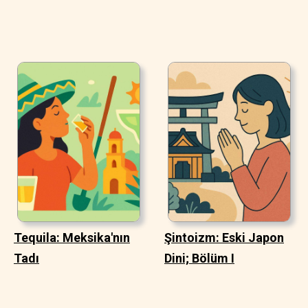
Tequila: Meksika'nın
Şintoizm: Eski Japon
Tadı
Dini; Bölüm I