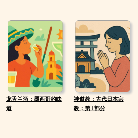
龙舌兰酒：墨西哥的味
神道教：古代日本宗
道
教；第 I 部分