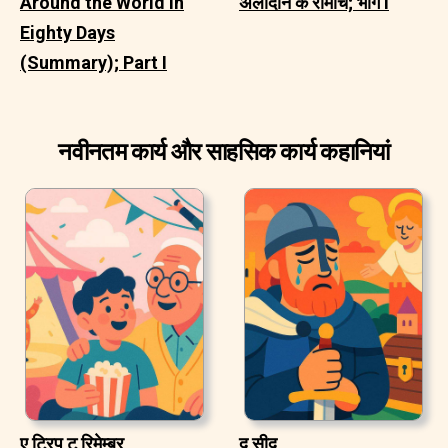
Around the World in
अलादीन के रोमांच; भाग I
Eighty Days
(Summary); Part I
नवीनतम कार्य और साहसिक कार्य कहानियां
ए ट्रिप टू रिमेम्बर
द सीद