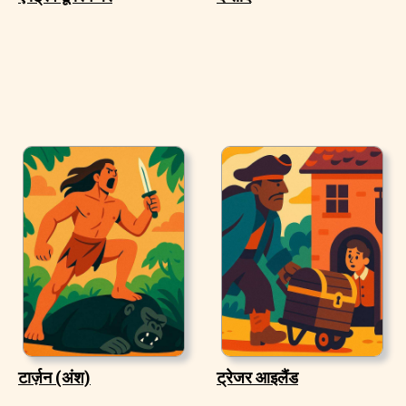
टार्ज़न (अंश)
ट्रेजर आइलैंड