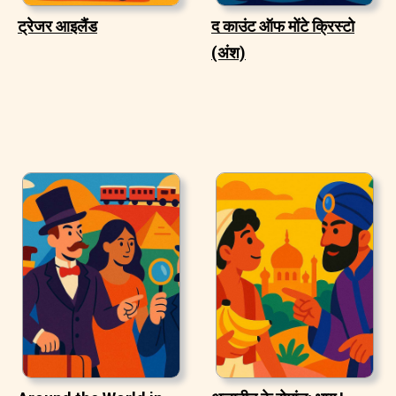
ट्रेजर आइलैंड
द काउंट ऑफ मोंटे क्रिस्टो
(अंश)