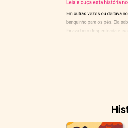
Leia e ouça esta história n
Em outras vezes eu deitava no
banquinho para os pés. Ela sab
Ficava bem despenteada e iss
e a babá se ausentava por uns 
com Sadie até ficarmos cansad
para uma visitinha aos cachorr
de pelos cacheados muito bonit
ministro Scotch. Os empregad
minha vida era bem agradável.
His