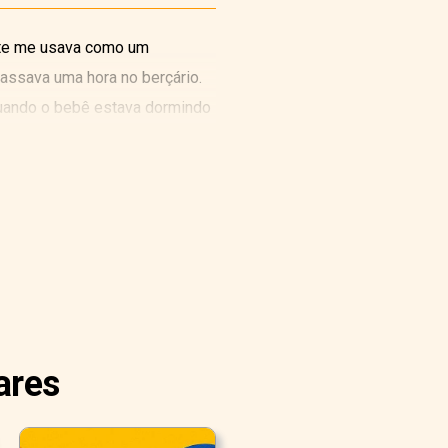
ente me usava como um
passava uma hora no berçário.
Quando o bebê estava dormindo
 pelo terreiro e pelo jardim
lia o livro. Por vezes eu saía
lá. E havia um setter irlandês
iano, como eu. E pertencia ao
rtanto, como pode perceber,
ares