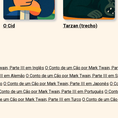
O Cid
Tarzan (trecho)
ain; Parte III em Inglês
O Conto de um Cão por Mark Twain; Par
III em Alemão
O Conto de um Cão por Mark Twain; Parte III em 
no
O Conto de um Cão por Mark Twain; Parte III em Japonês
O Co
Conto de um Cão por Mark Twain; Parte III em Português
O Cont
e um Cão por Mark Twain; Parte III em Turco
O Conto de um Cão 