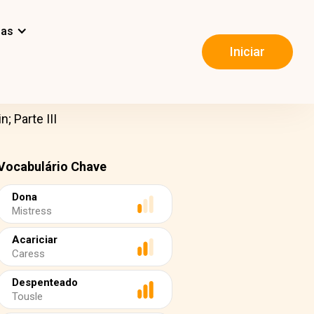
mas
Iniciar
; Parte III
Vocabulário Chave
Dona
Mistress
Acariciar
Caress
Despenteado
Tousle