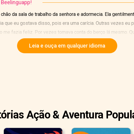
o Beelinguapp!
 chão da sala de trabalho da senhora e adormecia. Ela gentilm
ia que eu gostava disso, pois era uma carícia. Outras vezes eu 
o me fazia feliz. Por vezes tomava conta do berço lá mesmo. 
minutos nos afazeres do bebê. Outras vezes, eu brincava e corria
Leia e ouça em qualquer idioma
as. Depois dormia na grama à sombra de uma árvore enquanto ela 
os da vizinhança. Havia alguns bem amigáveis não muito longe de 
o, cortês e gracioso, chamado Robin Adair. Ele era um presbiter
os da casa eram todos bem gentis comigo. Gostavam de mim. Po
tórias Ação & Aventura Popul