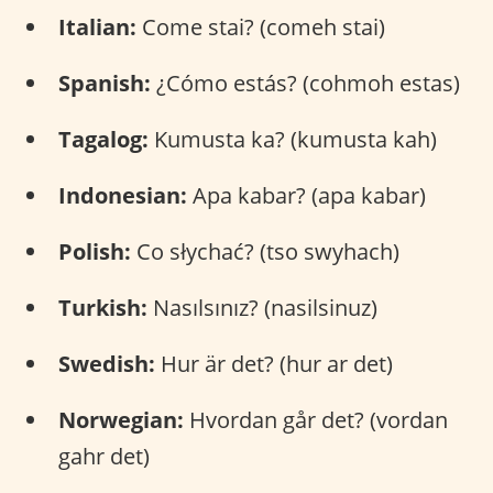
Italian:
Come stai? (comeh stai)
Spanish:
¿Cómo estás? (cohmoh estas)
Tagalog:
Kumusta ka? (kumusta kah)
Indonesian:
Apa kabar? (apa kabar)
Polish:
Co słychać? (tso swyhach)
Turkish:
Nasılsınız? (nasilsinuz)
Swedish:
Hur är det? (hur ar det)
Norwegian:
Hvordan går det? (vordan
gahr det)