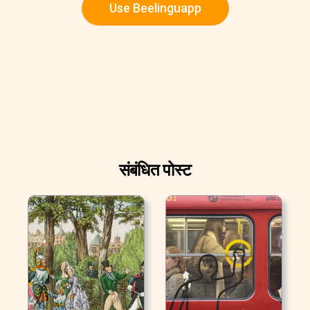
Use Beelinguapp
संबंधित पोस्ट