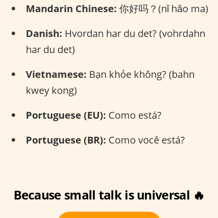
Mandarin Chinese:
你好吗？(nǐ hǎo ma)
Danish:
Hvordan har du det? (vohrdahn
har du det)
Vietnamese:
Bạn khỏe không? (bahn
kwey kong)
Portuguese (EU):
Como está?
Portuguese (BR):
Como você está?
Because small talk is universal 🔥