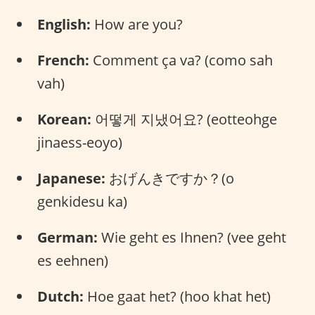
English:
How are you?
French:
Comment ça va? (como sah
vah)
Korean:
어떻게 지냈어요? (eotteohge
jinaess-eoyo)
Japanese:
おげんきですか？(o
genkidesu ka)
German:
Wie geht es Ihnen? (vee geht
es eehnen)
Dutch:
Hoe gaat het? (hoo khat het)