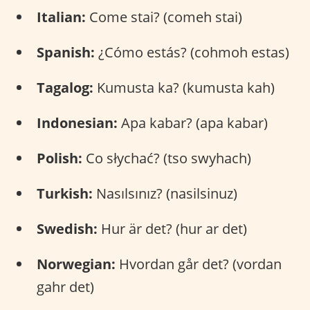
Italian:
Come stai? (comeh stai)
Spanish:
¿Cómo estás? (cohmoh estas)
Tagalog:
Kumusta ka? (kumusta kah)
Indonesian:
Apa kabar? (apa kabar)
Polish:
Co słychać? (tso swyhach)
Turkish:
Nasılsınız? (nasilsinuz)
Swedish:
Hur är det? (hur ar det)
Norwegian:
Hvordan går det? (vordan
gahr det)