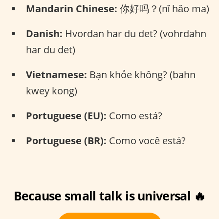
Mandarin Chinese:
你好吗？(nǐ hǎo ma)
Danish:
Hvordan har du det? (vohrdahn
har du det)
Vietnamese:
Bạn khỏe không? (bahn
kwey kong)
Portuguese (EU):
Como está?
Portuguese (BR):
Como você está?
Because small talk is universal 🔥