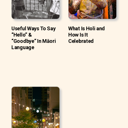
Useful Ways To Say
What Is Holi and
“Hello” &
How Is It
“Goodbye” In Māori
Celebrated
Language