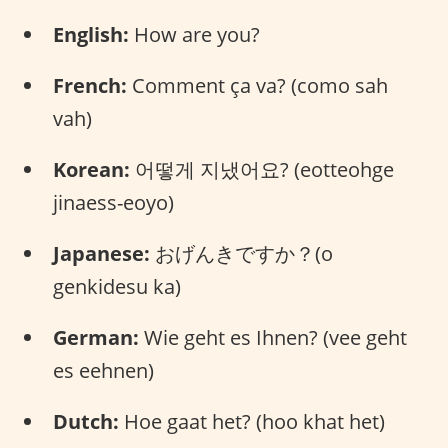
English:
How are you?
French:
Comment ça va? (como sah
vah)
Korean:
어떻게 지냈어요? (eotteohge
jinaess-eoyo)
Japanese:
おげんきですか？(o
genkidesu ka)
German:
Wie geht es Ihnen? (vee geht
es eehnen)
Dutch:
Hoe gaat het? (hoo khat het)