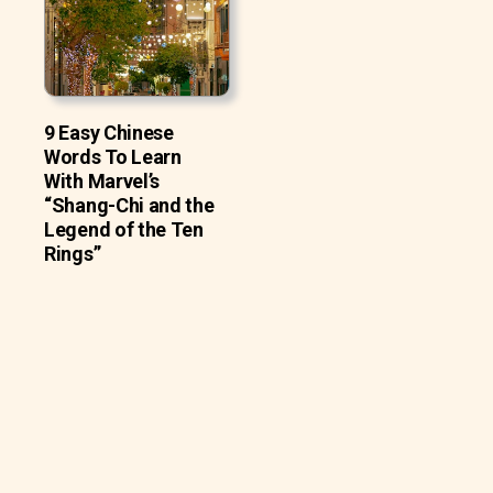
9 Easy Chinese
Words To Learn
With Marvel’s
“Shang-Chi and the
Legend of the Ten
Rings”