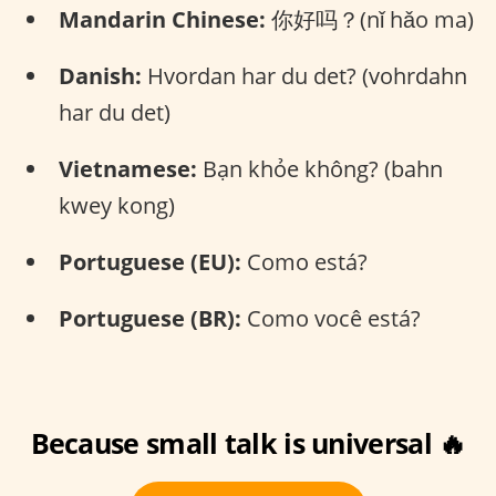
Mandarin Chinese:
你好吗？(nǐ hǎo ma)
Danish:
Hvordan har du det? (vohrdahn
har du det)
Vietnamese:
Bạn khỏe không? (bahn
kwey kong)
Portuguese (EU):
Como está?
Portuguese (BR):
Como você está?
Because small talk is universal 🔥