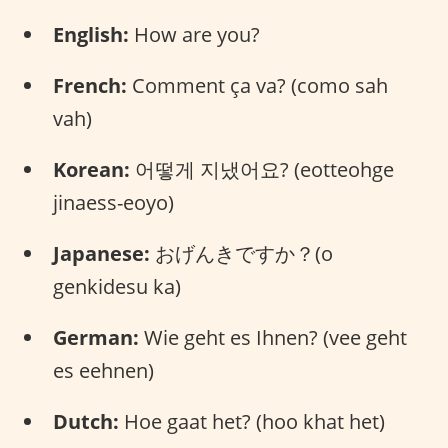
English:
How are you?
French:
Comment ça va? (como sah
vah)
Korean:
어떻게 지냈어요? (eotteohge
jinaess-eoyo)
Japanese:
おげんきですか？(o
genkidesu ka)
German:
Wie geht es Ihnen? (vee geht
es eehnen)
Dutch:
Hoe gaat het? (hoo khat het)