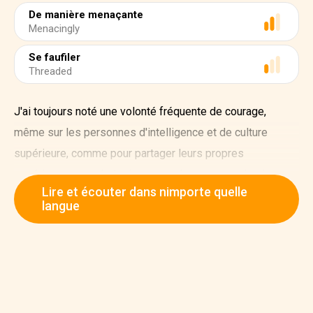
De manière menaçante
Menacingly
Se faufiler
Threaded
J'ai toujours noté une volonté fréquente de courage,
même sur les personnes d'intelligence et de culture
supérieure, comme pour partager leurs propres
expériences psychologiques que lorsque ces derniers
Lire et écouter dans nimporte quelle
eurent une provenance étrange. Presque tous les hommes
langue
sont effrayés de ce qu'ils pourraient raconter avec une
telle sagesse et qu'ils ne trouverait pas d'égal ou de
réponse dans la vie interne d'un auditeur, et pourrait être
soupçonné ou ri. Un sincère voyageur, qui contait avoir vu
quelques créatures extraordinaires à la ressemblance d'un