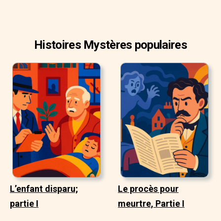
serpent de mer, n'eut pas peur de le mentionner; mais le
même voyageur, ayant eu un pressentiment singulier, une
impulsion, un trouble de la pensée, une vision (soi-disant),
Histoires Mystères populaires
un rêve ou une autre impression mentale remarquable,
hésita beaucoup avant de s'y reprendre. A sa réticence,
j'attribua beaucoup d'obscurité à laquelle de telles
personnes étaient sujets. Nous ne communiquons pas
habituellement nos expériences de ces choses
subjectives quand nous faisons nos expériences de
création objective. La conséquence est, que le stock
général d'expérience dans cette perception apparait
exceptionnel, et c'est vraiment le cas, dans le fait d'être
misérablement imparfait.
L’enfant disparu;
Le procès pour
partie I
meurtre, Partie I