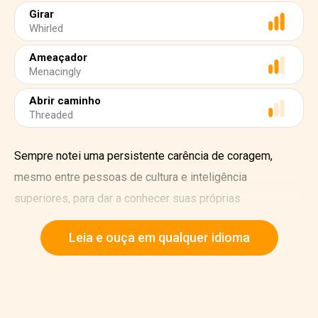
Girar
Whirled
Ameaçador
Menacingly
Abrir caminho
Threaded
Sempre notei uma persistente carência de coragem,
mesmo entre pessoas de cultura e inteligência
superiores, para dar a conhecer suas próprias
experiências psicológicas quando estas têm
Leia e ouça em qualquer idioma
características estranhas. Quase todas as pessoas
temem que aquilo que pudessem narrar nesse âmbito não
encontraria paralelo ou resposta alguma na experiência do
ouvinte, e poderia levar ao descrédito ou ser objeto de