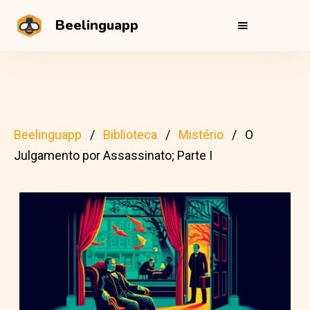
Beelinguapp
Beelinguapp
Biblioteca
Mistério
O
Julgamento por Assassinato; Parte I