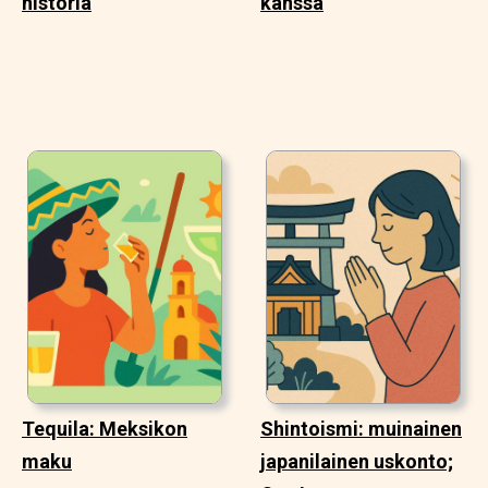
historia
kanssa
Tequila: Meksikon
Shintoismi: muinainen
maku
japanilainen uskonto;