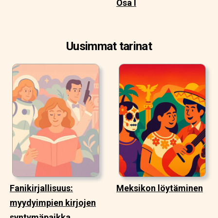
Osa I
Uusimmat tarinat
Fanikirjallisuus:
Meksikon löytäminen
myydyimpien kirjojen
syntymäpaikka