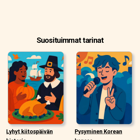
Suosituimmat tarinat
Lyhyt kiitospäivän
Pysyminen Korean