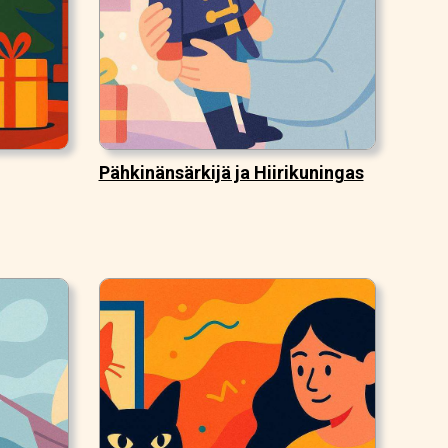
Pähkinänsärkijä ja Hiirikuningas