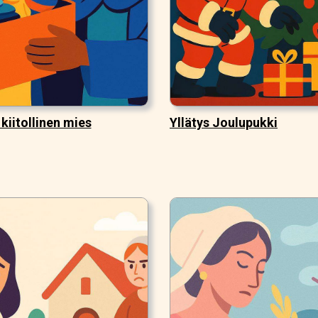
 kiitollinen mies
Yllätys Joulupukki