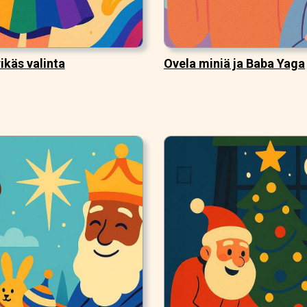
rikäs valinta
Ovela miniä ja Baba Yaga