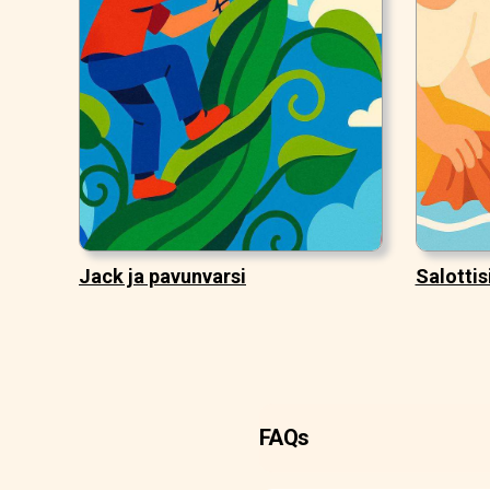
Jack ja pavunvarsi
Salottisi
FAQs