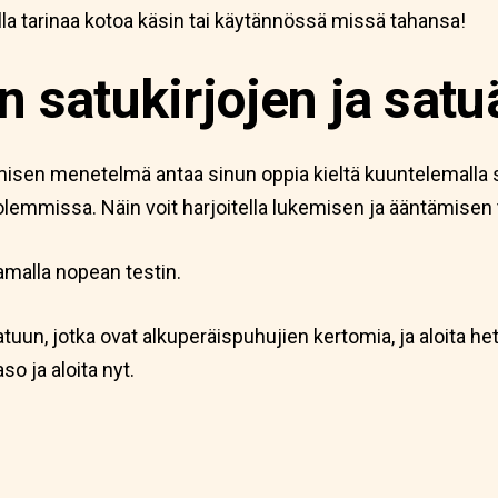
alla tarinaa kotoa käsin tai käytännössä missä tahansa!
 satukirjojen ja satu
isen menetelmä antaa sinun oppia kieltä kuuntelemalla si
lemmissa. Näin voit harjoitella lukemisen ja ääntämisen 
amalla nopean testin.
atuun, jotka ovat alkuperäispuhujien kertomia, ja aloita he
o ja aloita nyt.