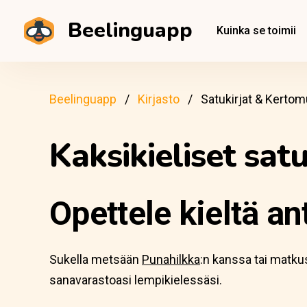
Beelinguapp
Kuinka se toimii
Beelinguapp
Kirjasto
Satukirjat & Kerto
Kaksikieliset satu
Opettele kieltä a
Sukella metsään
Punahilkka
:n kanssa tai matku
sanavarastoasi lempikielessäsi.