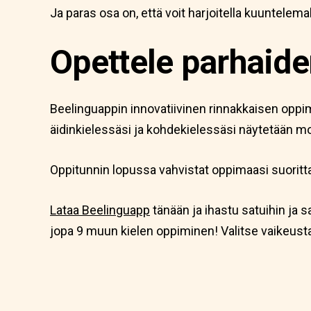
Ja paras osa on, että voit harjoitella kuuntelem
Opettele parhaiden
Beelinguappin innovatiivinen rinnakkaisen oppim
äidinkielessäsi ja kohdekielessäsi näytetään mo
Oppitunnin lopussa vahvistat oppimaasi suoritt
Lataa Beelinguapp
tänään ja ihastu satuihin ja s
jopa 9 muun kielen oppiminen! Valitse vaikeustas