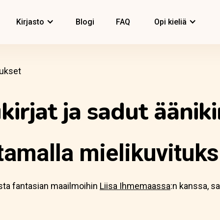
Kirjasto
Blogi
FAQ
Opi kieliä
mukset
kirjat ja sadut ääniki
ntamalla mielikuvituks
sta fantasian maailmoihin
Liisa Ihmemaassa
:n kanssa, sa