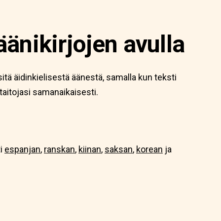
äänikirjojen avulla
tä äidinkielisestä äänestä, samalla kun teksti
taitojasi samanaikaisesti.
ti
espanjan
,
ranskan
,
kiinan
,
saksan
,
korean
ja