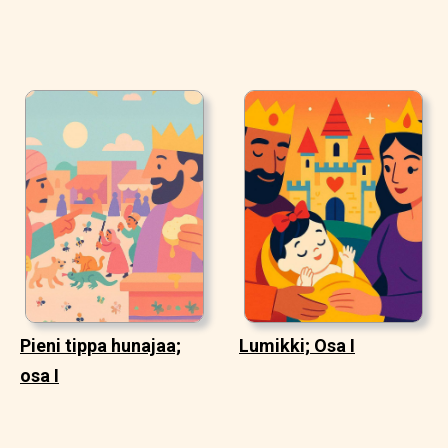
Pieni tippa hunajaa;
Lumikki; Osa I
osa I