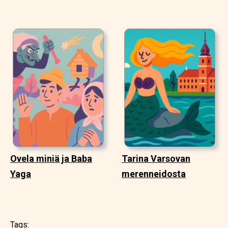
Ovela miniä ja Baba
Tarina Varsovan
Yaga
merenneidosta
Tags: