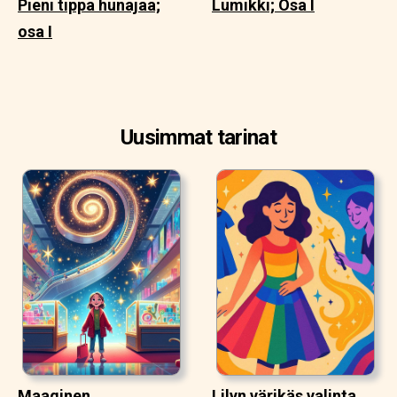
Pieni tippa hunajaa;
Lumikki; Osa I
osa I
Uusimmat tarinat
Maaginen
Lilyn värikäs valinta