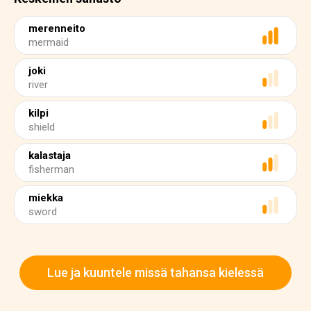
merenneito
mermaid
joki
river
kilpi
shield
kalastaja
fisherman
miekka
sword
Lue ja kuuntele missä tahansa kielessä