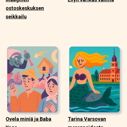
ostoskeskuksen
seikkailu
Ovela miniä ja Baba
Tarina Varsovan