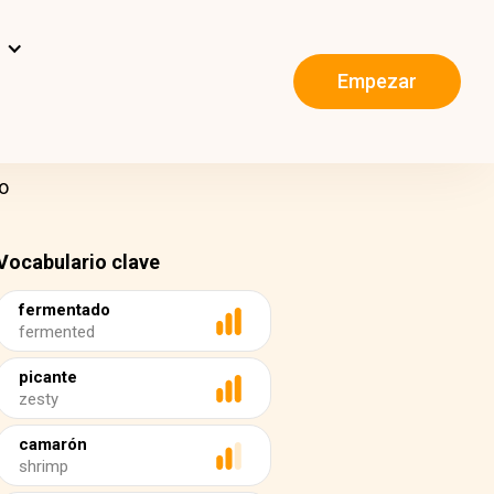
s
Empezar
o
Vocabulario clave
fermentado
fermented
picante
zesty
camarón
shrimp