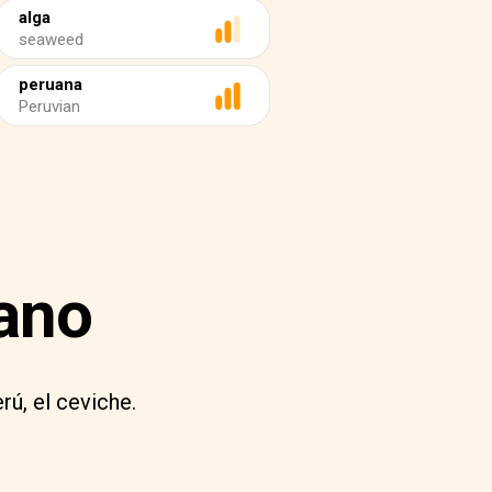
alga
seaweed
peruana
Peruvian
uano
rú, el ceviche.