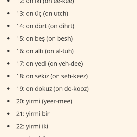
12: on iki (on ee-kee)
13: on üç (on utch)
14: on dört (on dihrt)
15: on beş (on besh)
16: on altı (on al-tuh)
17: on yedi (on yeh-dee)
18: on sekiz (on seh-keez)
19: on dokuz (on do-kooz)
20: yirmi (yeer-mee)
21: yirmi bir
22: yirmi iki