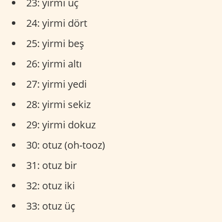
23: yirmi üç
24: yirmi dört
25: yirmi beş
26: yirmi altı
27: yirmi yedi
28: yirmi sekiz
29: yirmi dokuz
30: otuz (oh-tooz)
31: otuz bir
32: otuz iki
33: otuz üç