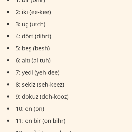
2: iki (ee-kee)
3: üç (utch)
4: dört (dihrt)
5: beş (besh)
6: altı (al-tuh)
7: yedi (yeh-dee)
8: sekiz (seh-keez)
9: dokuz (doh-kooz)
10: on (on)
11: on bir (on bihr)