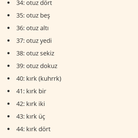
34: otuz dört
35: otuz beş
36: otuz altı
37: otuz yedi
38: otuz sekiz
39: otuz dokuz
40: kırk (kuhrrk)
41: kırk bir
42: kırk iki
43: kırk üç
44: kırk dört