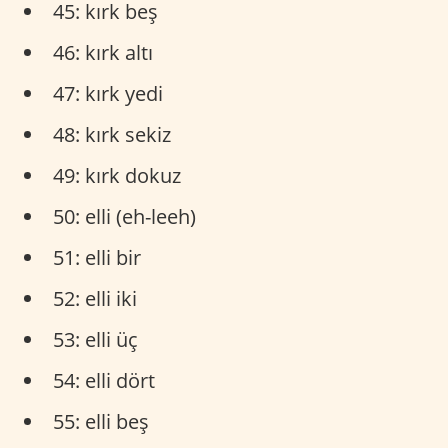
45: kırk beş
46: kırk altı
47: kırk yedi
48: kırk sekiz
49: kırk dokuz
50: elli (eh-leeh)
51: elli bir
52: elli iki
53: elli üç
54: elli dört
55: elli beş