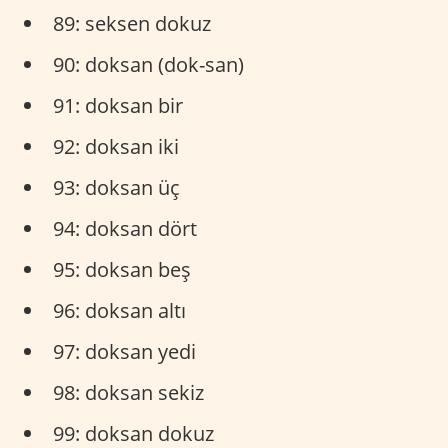
89: seksen dokuz
90: doksan (dok-san)
91: doksan bir
92: doksan iki
93: doksan üç
94: doksan dört
95: doksan beş
96: doksan altı
97: doksan yedi
98: doksan sekiz
99: doksan dokuz