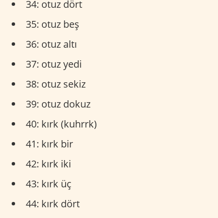
34: otuz dört
35: otuz beş
36: otuz altı
37: otuz yedi
38: otuz sekiz
39: otuz dokuz
40: kırk (kuhrrk)
41: kırk bir
42: kırk iki
43: kırk üç
44: kırk dört