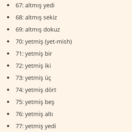
67: altmış yedi
68: altmış sekiz
69: altmış dokuz
70: yetmiş (yet-mish)
71: yetmiş bir
72: yetmiş iki
73: yetmiş üç
74: yetmiş dört
75: yetmiş beş
76: yetmiş altı
77: yetmiş yedi