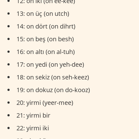
12: on iki (on ee-kee)
13: on üç (on utch)
14: on dört (on dihrt)
15: on beş (on besh)
16: on altı (on al-tuh)
17: on yedi (on yeh-dee)
18: on sekiz (on seh-keez)
19: on dokuz (on do-kooz)
20: yirmi (yeer-mee)
21: yirmi bir
22: yirmi iki