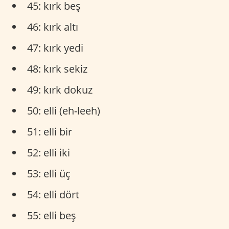
45: kırk beş
46: kırk altı
47: kırk yedi
48: kırk sekiz
49: kırk dokuz
50: elli (eh-leeh)
51: elli bir
52: elli iki
53: elli üç
54: elli dört
55: elli beş