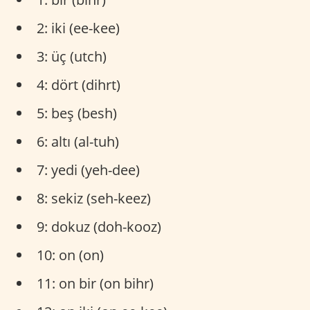
2: iki (ee-kee)
3: üç (utch)
4: dört (dihrt)
5: beş (besh)
6: altı (al-tuh)
7: yedi (yeh-dee)
8: sekiz (seh-keez)
9: dokuz (doh-kooz)
10: on (on)
11: on bir (on bihr)