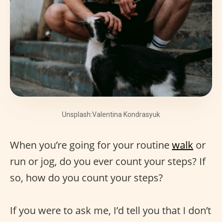
Unsplash:Valentina Kondrasyuk
When you’re going for your routine
walk
or
run or jog, do you ever count your steps? If
so, how do you count your steps?
If you were to ask me, I’d tell you that I don’t