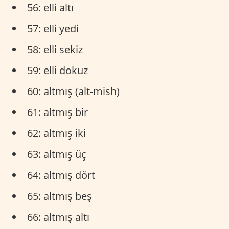
56: elli altı
57: elli yedi
58: elli sekiz
59: elli dokuz
60: altmış (alt-mish)
61: altmış bir
62: altmış iki
63: altmış üç
64: altmış dört
65: altmış beş
66: altmış altı