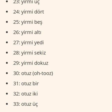
23: yirmi üç
24: yirmi dört
25: yirmi beş
26: yirmi altı
27: yirmi yedi
28: yirmi sekiz
29: yirmi dokuz
30: otuz (oh-tooz)
31: otuz bir
32: otuz iki
33: otuz üç