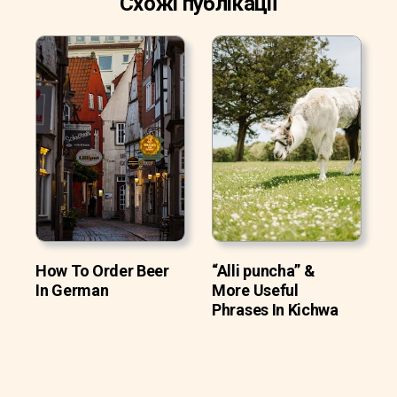
Схожі публікації
How To Order Beer
“Alli puncha” &
In German
More Useful
Phrases In Kichwa