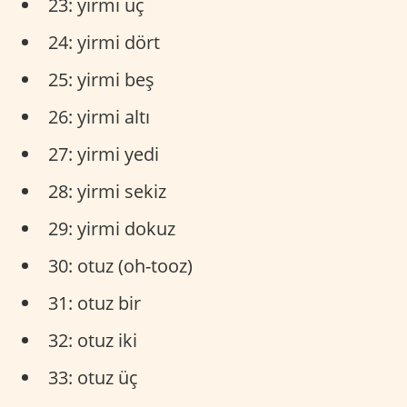
23: yirmi üç
24: yirmi dört
25: yirmi beş
26: yirmi altı
27: yirmi yedi
28: yirmi sekiz
29: yirmi dokuz
30: otuz (oh-tooz)
31: otuz bir
32: otuz iki
33: otuz üç