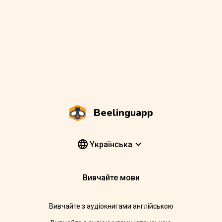
Beelinguapp
Yкраїнська
Вивчайте мови
Вивчайте з аудіокнигами англійською