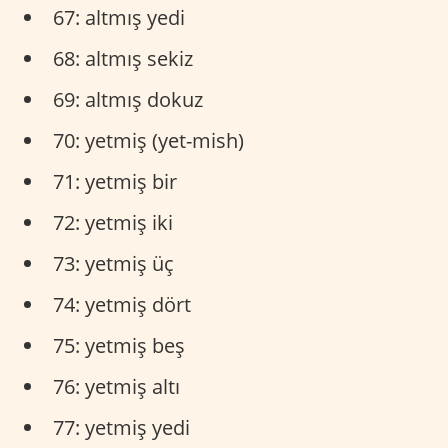
67: altmış yedi
68: altmış sekiz
69: altmış dokuz
70: yetmiş (yet-mish)
71: yetmiş bir
72: yetmiş iki
73: yetmiş üç
74: yetmiş dört
75: yetmiş beş
76: yetmiş altı
77: yetmiş yedi