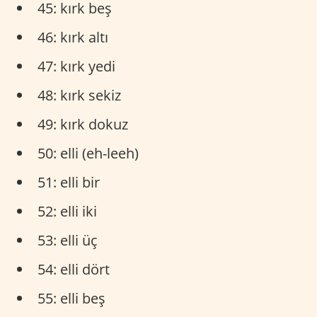
45: kırk beş
46: kırk altı
47: kırk yedi
48: kırk sekiz
49: kırk dokuz
50: elli (eh-leeh)
51: elli bir
52: elli iki
53: elli üç
54: elli dört
55: elli beş