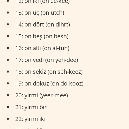
12: on iki (on ee-kee)
13: on üç (on utch)
14: on dört (on dihrt)
15: on beş (on besh)
16: on altı (on al-tuh)
17: on yedi (on yeh-dee)
18: on sekiz (on seh-keez)
19: on dokuz (on do-kooz)
20: yirmi (yeer-mee)
21: yirmi bir
22: yirmi iki