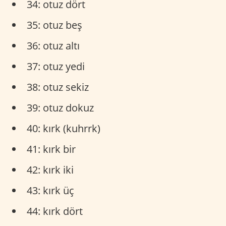
34: otuz dört
35: otuz beş
36: otuz altı
37: otuz yedi
38: otuz sekiz
39: otuz dokuz
40: kırk (kuhrrk)
41: kırk bir
42: kırk iki
43: kırk üç
44: kırk dört