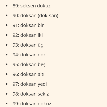
89: seksen dokuz
90: doksan (dok-san)
91: doksan bir
92: doksan iki
93: doksan üç
94: doksan dört
95: doksan beş
96: doksan altı
97: doksan yedi
98: doksan sekiz
99: doksan dokuz