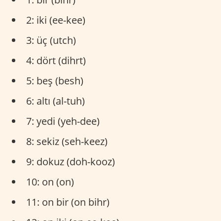
2: iki (ee-kee)
3: üç (utch)
4: dört (dihrt)
5: beş (besh)
6: altı (al-tuh)
7: yedi (yeh-dee)
8: sekiz (seh-keez)
9: dokuz (doh-kooz)
10: on (on)
11: on bir (on bihr)