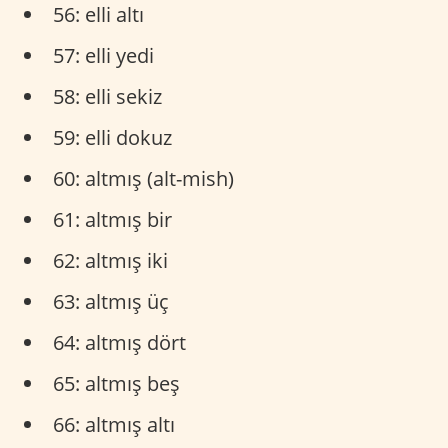
56: elli altı
57: elli yedi
58: elli sekiz
59: elli dokuz
60: altmış (alt-mish)
61: altmış bir
62: altmış iki
63: altmış üç
64: altmış dört
65: altmış beş
66: altmış altı