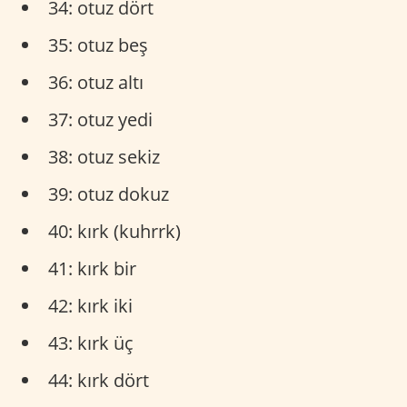
34: otuz dört
35: otuz beş
36: otuz altı
37: otuz yedi
38: otuz sekiz
39: otuz dokuz
40: kırk (kuhrrk)
41: kırk bir
42: kırk iki
43: kırk üç
44: kırk dört