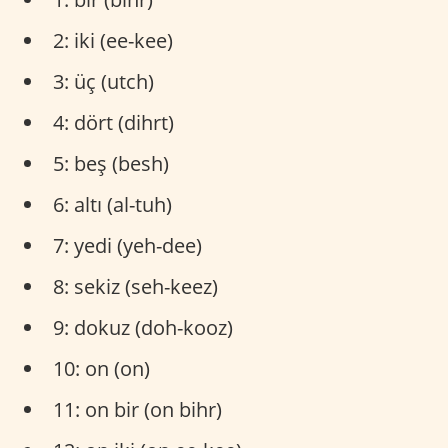
2: iki (ee-kee)
3: üç (utch)
4: dört (dihrt)
5: beş (besh)
6: altı (al-tuh)
7: yedi (yeh-dee)
8: sekiz (seh-keez)
9: dokuz (doh-kooz)
10: on (on)
11: on bir (on bihr)