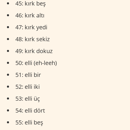
45: kırk beş
46: kırk altı
47: kırk yedi
48: kırk sekiz
49: kırk dokuz
50: elli (eh-leeh)
51: elli bir
52: elli iki
53: elli üç
54: elli dört
55: elli beş