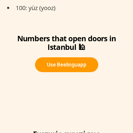
100: yüz (yooz)
Numbers that open doors in
Istanbul 🕌
Use Beelinguapp