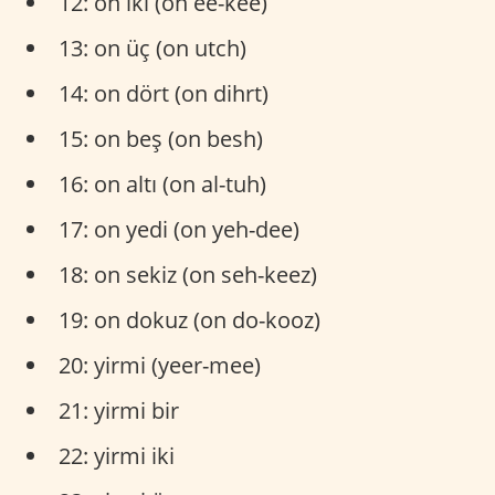
12: on iki (on ee-kee)
13: on üç (on utch)
14: on dört (on dihrt)
15: on beş (on besh)
16: on altı (on al-tuh)
17: on yedi (on yeh-dee)
18: on sekiz (on seh-keez)
19: on dokuz (on do-kooz)
20: yirmi (yeer-mee)
21: yirmi bir
22: yirmi iki