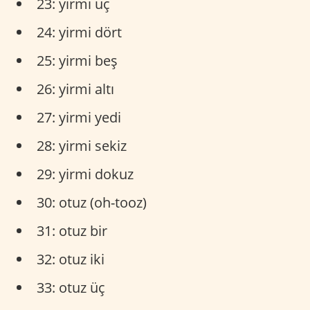
23: yirmi üç
24: yirmi dört
25: yirmi beş
26: yirmi altı
27: yirmi yedi
28: yirmi sekiz
29: yirmi dokuz
30: otuz (oh-tooz)
31: otuz bir
32: otuz iki
33: otuz üç