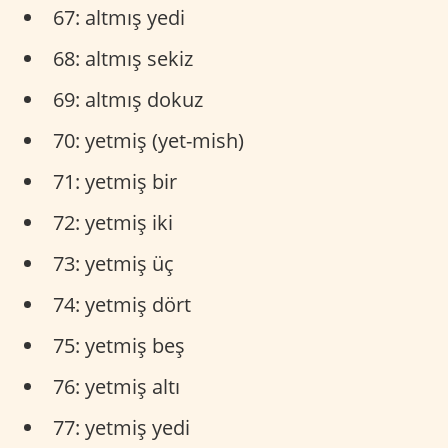
67: altmış yedi
68: altmış sekiz
69: altmış dokuz
70: yetmiş (yet-mish)
71: yetmiş bir
72: yetmiş iki
73: yetmiş üç
74: yetmiş dört
75: yetmiş beş
76: yetmiş altı
77: yetmiş yedi