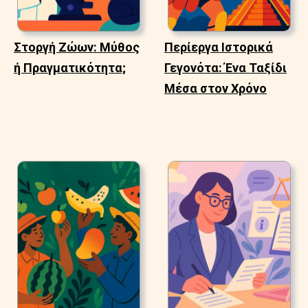
Στοργή Ζώων: Μύθος
Περίεργα Ιστορικά
ή Πραγματικότητα;
Γεγονότα: Ένα Ταξίδι
Μέσα στον Χρόνο