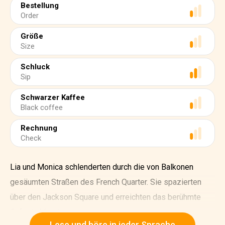
Bestellung
Order
Größe
Size
Schluck
Sip
Schwarzer Kaffee
Black coffee
Rechnung
Check
Lia und Monica schlenderten durch die von Balkonen
gesäumten Straßen des French Quarter. Sie spazierten
über den Jackson Square und erreichten das berühmte
Cafe du Monde.
Lese und höre in jeder Sprache