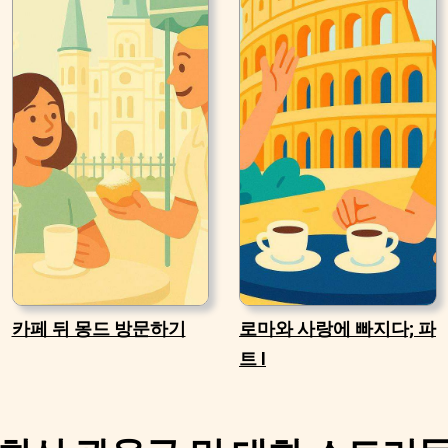
카페 뒤 몽드 방문하기
로마와 사랑에 빠지다; 파
트 I