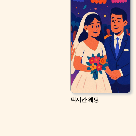
멕시칸 웨딩