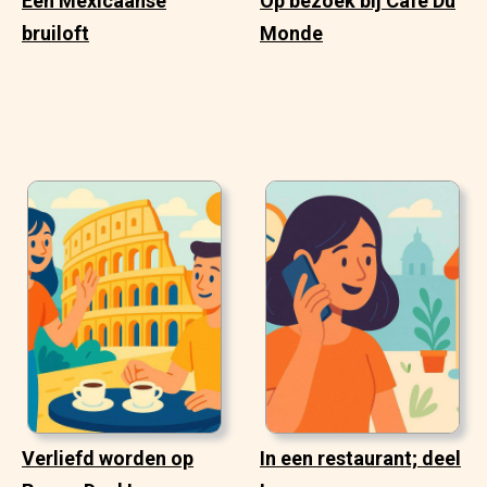
Een Mexicaanse
Op bezoek bij Cafe Du
bruiloft
Monde
Verliefd worden op
In een restaurant; deel