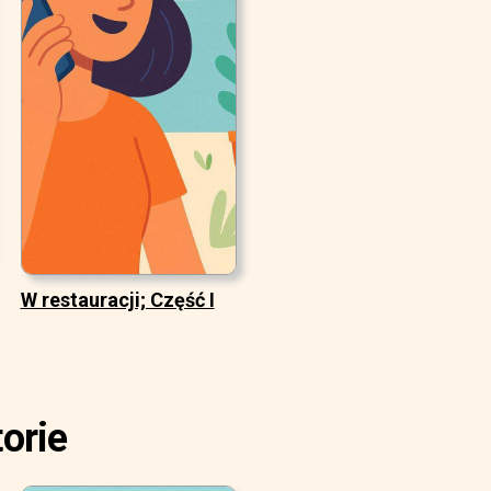
W restauracji; Część I
orie