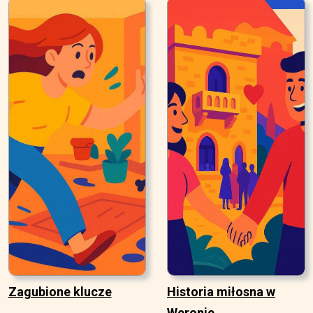
Zagubione klucze
Historia miłosna w
Weronie