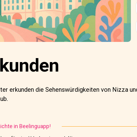
rkunden
hter erkunden die Sehenswürdigkeiten von Nizza u
ub.
chte in Beelinguapp!