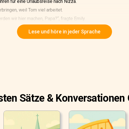
hren für eine Urlaubsreise nach Nizza.
rbringen, weil Tom viel arbeitet.
den wir hier machen, Papa?“, fragte Emily.
digkeiten wie die Promenade des Anglais, das Hotel Negresco 
Lese und höre in jeder Sprache
esten Sätze & Konversationen