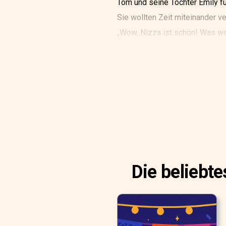
Tom und seine Tochter Emily fu
Sie wollten Zeit miteinander ve
„Wow, Nizza ist schön! Was wer
„Wir werden einige Sehenswür
besuchen“, antwortete Tom.
Die beliebt