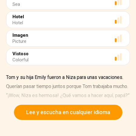
Sea
Hotel
Hotel
Imagen
Picture
Vistoso
Colorful
Tom y su hija Emily fueron a Niza para unas vacaciones.
Querían pasar tiempo juntos porque Tom trabajaba mucho.
“¡Wow, Niza es hermosa! ¿Qué vamos a hacer aquí, papá?”
preguntó Emily.
Lee y escucha en cualquier idioma
“Vamos a visitar algunas atracciones como el Paseo de
los Ingleses, el Hotel Negresco, y la Colina del Castillo",
respondió Tom.