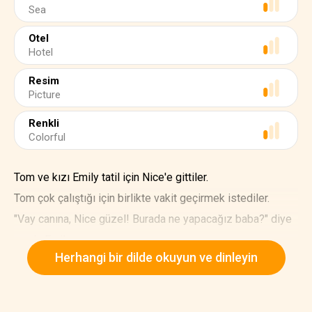
Sea
Otel
Hotel
Resim
Picture
Renkli
Colorful
Tom ve kızı Emily tatil için Nice'e gittiler.
Tom çok çalıştığı için birlikte vakit geçirmek istediler.
"Vay canına, Nice güzel! Burada ne yapacağız baba?" diye
sordu Emily.
Herhangi bir dilde okuyun ve dinleyin
Tom, "Promenade des Anglais, Negresco Hotel ve Castle
Hill gibi bazı simge yapıları ziyaret edeceğiz" diye
yanıtladı.