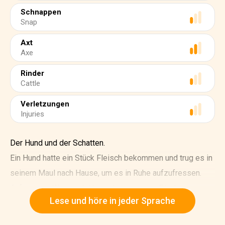
Schnappen
Snap
Axt
Axe
Rinder
Cattle
Verletzungen
Injuries
Der Hund und der Schatten.
Ein Hund hatte ein Stück Fleisch bekommen und trug es in
seinem Maul nach Hause, um es in Ruhe aufzufressen.
Auf seinem Weg nach Hause hatte er eine Planke
Lese und höre in jeder Sprache
überquert, die über einem Bach lag. Als er diese
überquerte, fiel sein Blick ins Wasser und er sah seinen