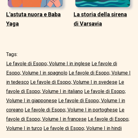
L'astuta nuora e Baba
La storia della sirena
Yaga
di Varsavia
Tags:
Le favole di Esopo; Volume I in inglese
Le favole di
Esopo; Volume I in spagnolo
Le favole di Esopo; Volume I
in tedesco
Le favole di Esopo; Volume I in svedese
Le
favole di Esopo; Volume I in italiano
Le favole di Esopo;
Volume I in giapponese
Le favole di Esopo; Volume I in
coreano
Le favole di Esopo; Volume I in portoghese
Le
favole di Esopo; Volume I in francese
Le favole di Esopo;
Volume I in turco
Le favole di Esopo; Volume I in hindi