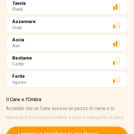
Tavola
Plank
Azzannare
Snap
Ascia
Axe
Bestiame
Cattle
Ferite
Injuries
Il Cane e l'Ombra
Accadde che un Cane avesse un pezzo di carne e lo
tenesse in bocca per portarlo a casa e mangiarlo in pace.
Sulla strada di casa, dovette passare sopra una tavola per
Leggere e ascoltare in una lingua