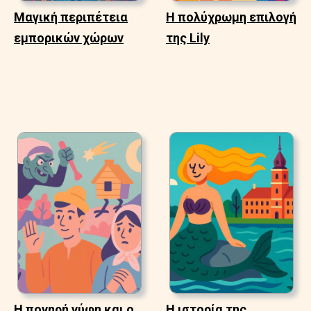
Μαγική περιπέτεια
Η πολύχρωμη επιλογή
εμπορικών χώρων
της Lily
Η πονηρή νύφη και ο
Η ιστορία της