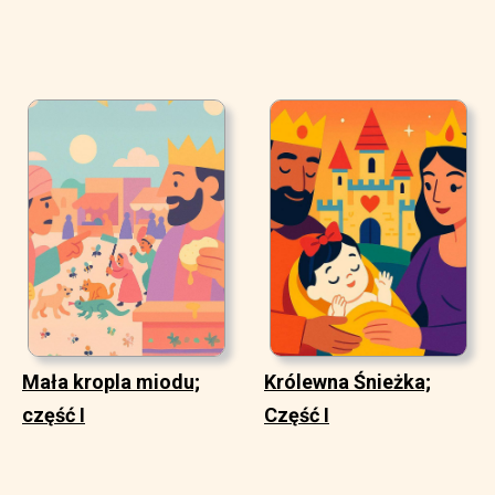
Mała kropla miodu;
Królewna Śnieżka;
część I
Część I