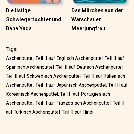
Die listige
Das Märchen von der
Schwiegertochter und
Warschauer
Baba Yaga
Meerjungfrau
Tags:
Aschenputtel; Teil II auf Englisch
Aschenputtel; Teil II auf
Spanisch
Aschenputtel; Teil II auf Deutsch
Aschenputtel;
Teil II auf Schwedisch
Aschenputtel; Teil II auf Italienisch
Aschenputtel; Teil II auf Japanisch
Aschenputtel; Teil II auf
Koreanisch
Aschenputtel; Teil II auf Portugiesisch
Aschenputtel; Teil II auf Französisch
Aschenputtel; Teil II
auf Türkisch
Aschenputtel; Teil II auf Hindi