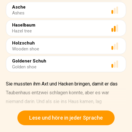
Asche
Ashes
Haselbaum
Hazel tree
Holzschuh
Wooden shoe
Goldener Schuh
Golden shoe
Sie mussten ihm Axt und Hacken bringen, damit er das
Taubenhaus entzwei schlagen konnte, aber es war
niemand darin. Und als sie ins Haus kamen, lag
Aschenputtel in ihren schmutzigen Kleidern in der Asche.
Lese und höre in jeder Sprache
Und ein trübes Öllämpchen brannte im Schornstein.
Aschenputtel war geschwind aus dem Taubenhaus hinten