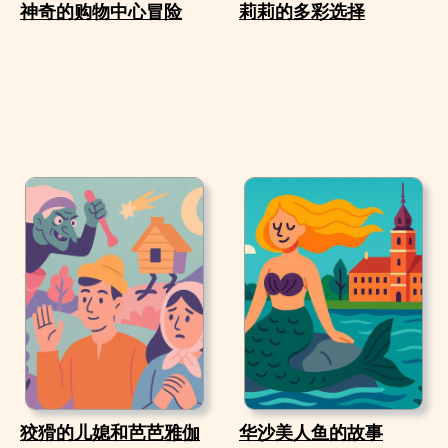
神奇的购物中心冒险
莉莉的多彩选择
狡猾的儿媳和芭芭雅伽
华沙美人鱼的故事