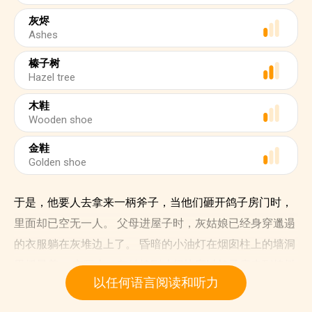
灰烬
Ashes
榛子树
Hazel tree
木鞋
Wooden shoe
金鞋
Golden shoe
于是，他要人去拿来一柄斧子，当他们砸开鸽子房门时，
里面却已空无一人。 父母进屋子时，灰姑娘已经身穿邋遢
的衣服躺在灰堆边上了。 昏暗的小油灯在烟囱柱上的墙洞
里摇晃着。 实际上，灰姑娘刚才很快穿过鸽子房来到榛树
以任何语言阅读和听力
前。 她脱下了漂亮的礼服，把它们放在坟墓上，让小鸟把
它们带走。 然后，自己穿上了那件灰色的外套，回到屋