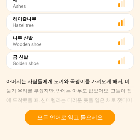
재
Ashes
헤이즐나무
Hazel tree
나무 신발
Wooden shoe
금 신발
Golden shoe
아버지는 사람들에게 도끼와 곡괭이를 가져오게 해서, 비
둘기 우리를 부쉈지만, 안에는 아무도 없었어요. 그들이 집
에 도착했을 때, 신데렐라는 더러운 옷을 입은 채로 잿더미
속에 누워있었어요. 흐릿한 작은 기름램프 하나가 벽난로
모든 언어로 읽고 들으세요
에서 타고 있었어요. 신데렐라는 재빨리 비둘기 우리에서
뛰어내려 개암나무로 달려갔어요. 그 곳에서 신데렐라가
아름다운 옷들을 벗고 무덤 위에 눕자, 새가 옷들을 다시 가