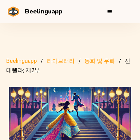
Beelinguapp
Beelinguapp
라이브러리
동화 및 우화
신
데렐라; 제2부