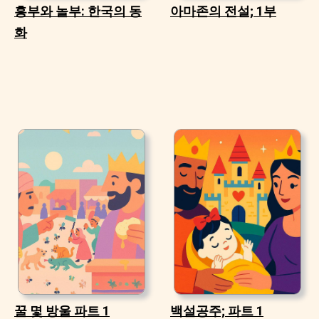
흥부와 놀부: 한국의 동
아마존의 전설; 1부
화
꿀 몇 방울 파트 1
백설공주; 파트 1