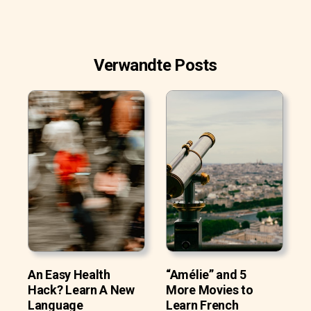
Verwandte Posts
An Easy Health
“Amélie” and 5
Hack? Learn A New
More Movies to
Language
Learn French