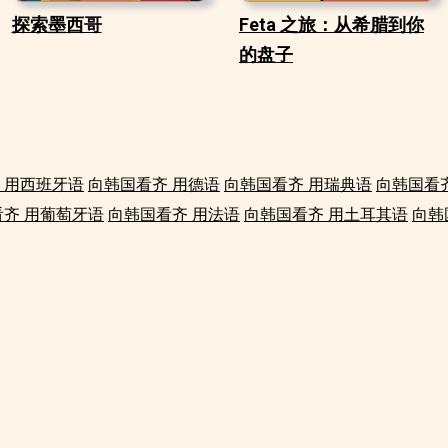
探索墨西哥
Feta 之旅：从希腊到你
的盘子
 用西班牙语
向韩国看齐 用德语
向韩国看齐 用瑞典语
向韩国看
齐 用葡萄牙语
向韩国看齐 用法语
向韩国看齐 用土耳其语
向韩