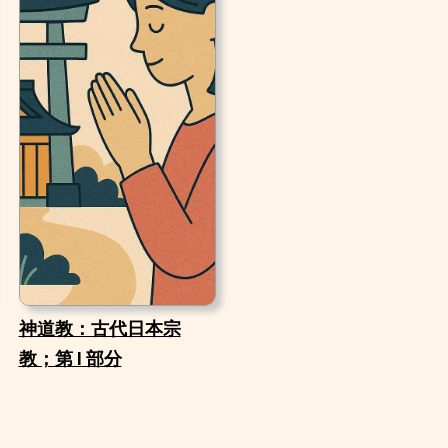
神道教：古代日本宗
教；第 I 部分