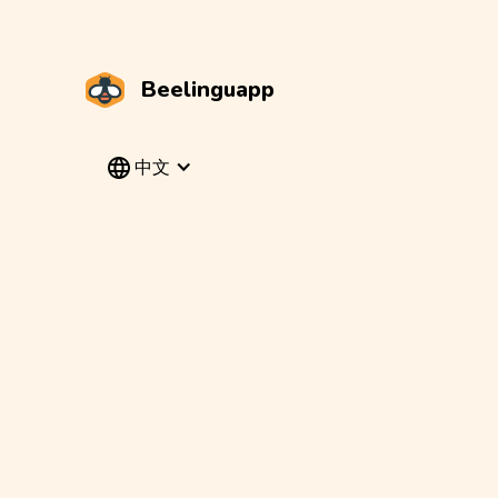
Beelinguapp
中文