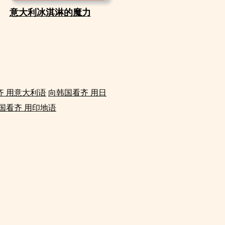
意大利冰淇淋的魔力
齐 用意大利语
向韩国看齐 用日
国看齐 用印地语