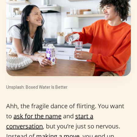
Unsplash: Boxed Water Is Better
Ahh, the fragile dance of flirting. You want
to
ask for the name
and
start a
conversation
, but you’re just so nervous.
Instead of
making a move
, you end up