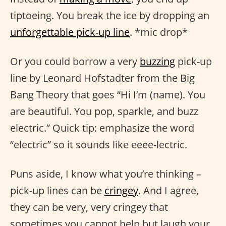
tiptoeing. You break the ice by dropping an
unforgettable pick-up line
. *mic drop*
Or you could borrow a very
buzzing
pick-up
line by Leonard Hofstadter from the Big
Bang Theory that goes “Hi I’m (name). You
are beautiful. You pop, sparkle, and buzz
electric.” Quick tip: emphasize the word
“electric” so it sounds like eeee-lectric.
Puns aside, I know what you’re thinking –
pick-up lines can be
cringey
. And I agree,
they can be very, very cringey that
sometimes you cannot help but laugh your