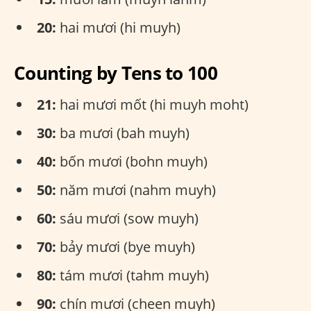
20:
hai mươi (hi muyh)
Counting by Tens to 100
21:
hai mươi mốt (hi muyh moht)
30:
ba mươi (bah muyh)
40:
bốn mươi (bohn muyh)
50:
năm mươi (nahm muyh)
60:
sáu mươi (sow muyh)
70:
bảy mươi (bye muyh)
80:
tám mươi (tahm muyh)
90:
chín mươi (cheen muyh)