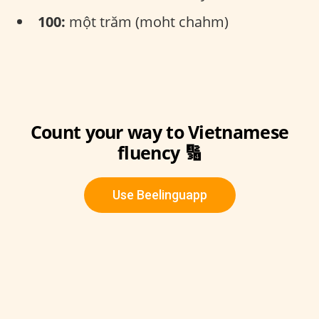
100:
một trăm (moht chahm)
Count your way to Vietnamese
fluency 🔢
Use Beelinguapp