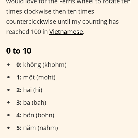
would love for the Ferris wheel to rotate ten
times clockwise then ten times
counterclockwise until my counting has
reached 100 in
Vietnamese
.
0 to 10
0:
không (khohm)
1:
một (moht)
2:
hai (hi)
3:
ba (bah)
4:
bốn (bohn)
5:
năm (nahm)