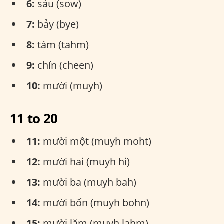
6:
sáu (sow)
7:
bảy (bye)
8:
tám (tahm)
9:
chín (cheen)
10:
mười (muyh)
11 to 20
11:
mười một (muyh moht)
12:
mười hai (muyh hi)
13:
mười ba (muyh bah)
14:
mười bốn (muyh bohn)
15:
mười lăm (muyh lahm)