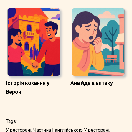
Історія кохання у
Ана йде в аптеку
Вероні
Tags:
У ресторані; Частина I англійською
У ресторані;