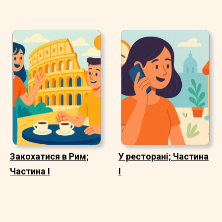
Закохатися в Рим;
У ресторані; Частина
Частина I
I