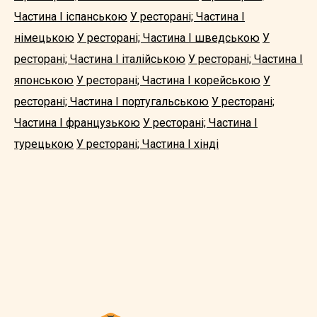
Частина I іспанською
У ресторані; Частина I
німецькою
У ресторані; Частина I шведською
У
ресторані; Частина I італійською
У ресторані; Частина I
японською
У ресторані; Частина I корейською
У
ресторані; Частина I португальською
У ресторані;
Частина I французькою
У ресторані; Частина I
турецькою
У ресторані; Частина I хінді