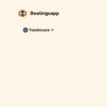
Beelinguapp
Yкраїнська