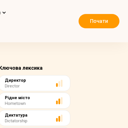
и
Почати
Ключова лексика
Директор
Director
Рідне місто
Hometown
Диктатура
Dictatorship