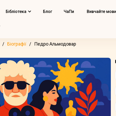
Бібліотека
Блог
ЧаПи
Вивчайте мов
Біографії
Педро Альмодовар