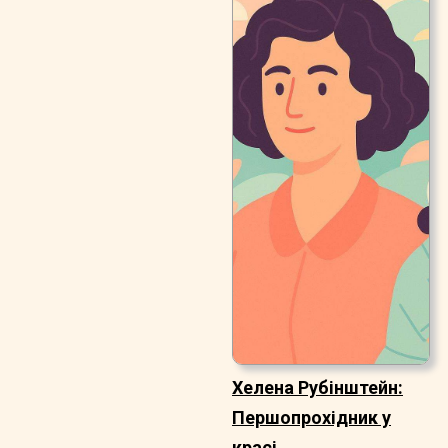
Хелена Рубінштейн:
Першопрохідник у
красі