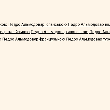
ькою
Педро Альмодовар іспанською
Педро Альмодовар н
вар італійською
Педро Альмодовар японською
Педро Аль
ю
Педро Альмодовар французькою
Педро Альмодовар ту