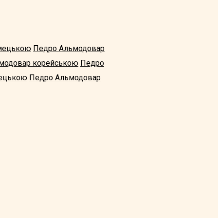
імецькою
Педро Альмодовар
модовар корейською
Педро
рецькою
Педро Альмодовар