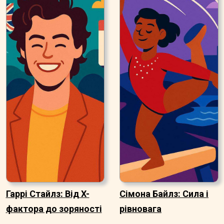
Гаррі Стайлз: Від X-
Сімона Байлз: Сила і
фактора до зоряності
рівновага