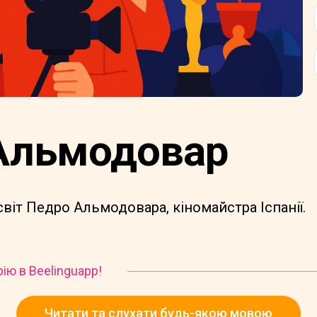
Альмодовар
віт Педро Альмодовара, кіномайстра Іспанії.
рію в Beelinguapp!
Читати та слухати будь-якою мовою