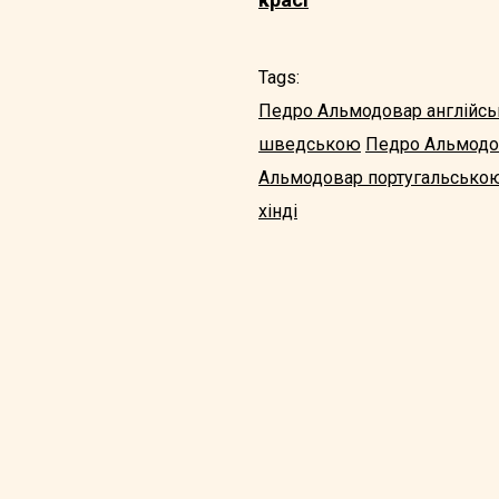
Tags:
Педро Альмодовар англійс
шведською
Педро Альмодо
Альмодовар португальсько
хінді