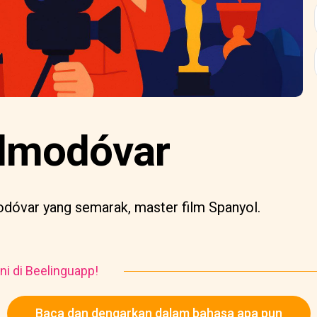
lmodóvar
dóvar yang semarak, master film Spanyol.
ni di Beelinguapp!
Baca dan dengarkan dalam bahasa apa pun