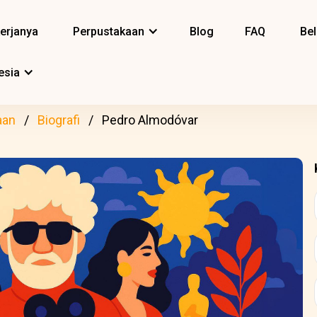
erjanya
Perpustakaan
Blog
FAQ
Bel
esia
aan
Biografi
Pedro Almodóvar