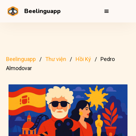
Beelinguapp
Beelinguapp
Thư viện
Hồi Ký
Pedro
Almodovar