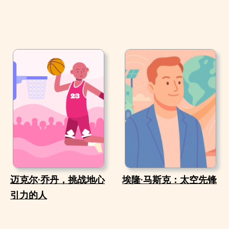
迈克尔·乔丹，挑战地心
埃隆·马斯克：太空先锋
引力的人