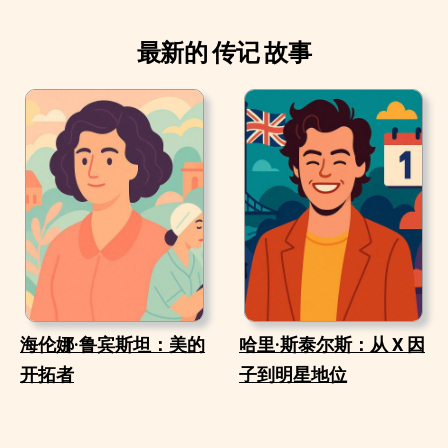
最新的 传记 故事
海伦娜·鲁宾斯坦：美的
哈里·斯泰尔斯：从 X 因
开拓者
子到明星地位