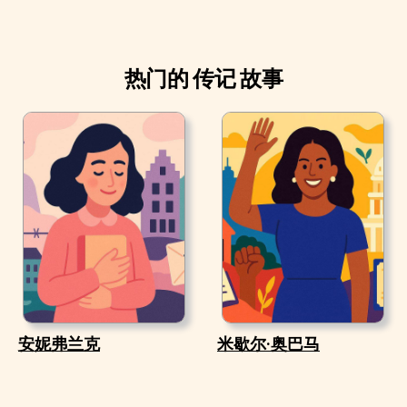
热门的 传记 故事
安妮弗兰克
米歇尔·奥巴马