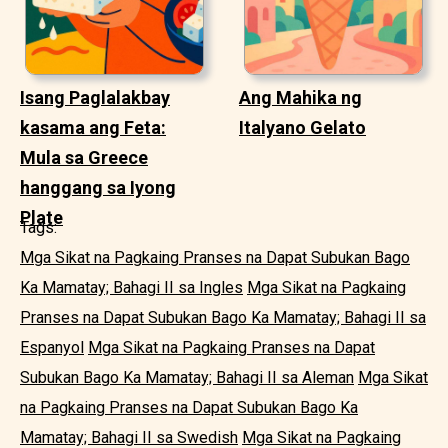
Isang Paglalakbay
Ang Mahika ng
kasama ang Feta:
Italyano Gelato
Mula sa Greece
hanggang sa Iyong
Plate
Tags:
Mga Sikat na Pagkaing Pranses na Dapat Subukan Bago
Ka Mamatay; Bahagi II sa Ingles
Mga Sikat na Pagkaing
Pranses na Dapat Subukan Bago Ka Mamatay; Bahagi II sa
Espanyol
Mga Sikat na Pagkaing Pranses na Dapat
Subukan Bago Ka Mamatay; Bahagi II sa Aleman
Mga Sikat
na Pagkaing Pranses na Dapat Subukan Bago Ka
Mamatay; Bahagi II sa Swedish
Mga Sikat na Pagkaing