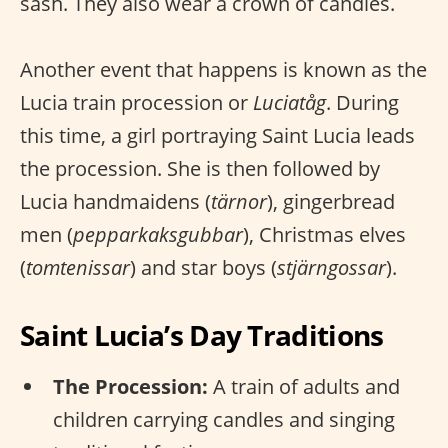
sash. They also wear a crown of candles.
Another event that happens is known as the
Lucia train procession or
Luciatåg
. During
this time, a girl portraying Saint Lucia leads
the procession. She is then followed by
Lucia handmaidens (
tärnor
), gingerbread
men (
pepparkaksgubbar
), Christmas elves
(
tomtenissar
) and star boys (
stjärngossar
).
Saint Lucia’s Day Traditions
The Procession:
A train of adults and
children carrying candles and singing