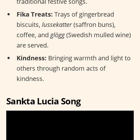
traditional festive songs.
Fika Treats:
Trays of gingerbread
biscuits,
lussekatter
(saffron buns),
coffee, and
glögg
(Swedish mulled wine)
are served.
Kindness:
Bringing warmth and light to
others through random acts of
kindness.
Sankta Lucia Song