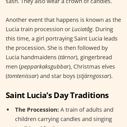
sash. They also wear a crown of candles.
Another event that happens is known as the
Lucia train procession or
Luciatåg
. During
this time, a girl portraying Saint Lucia leads
the procession. She is then followed by
Lucia handmaidens (
tärnor
), gingerbread
men (
pepparkaksgubbar
), Christmas elves
(
tomtenissar
) and star boys (
stjärngossar
).
Saint Lucia’s Day Traditions
The Procession:
A train of adults and
children carrying candles and singing