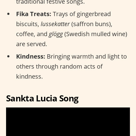
traditional festive songs.
Fika Treats:
Trays of gingerbread
biscuits,
lussekatter
(saffron buns),
coffee, and
glögg
(Swedish mulled wine)
are served.
Kindness:
Bringing warmth and light to
others through random acts of
kindness.
Sankta Lucia Song