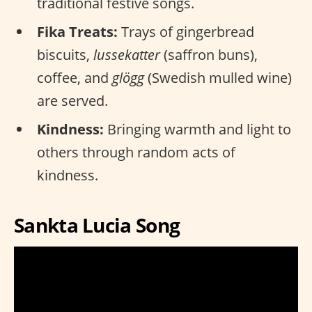
traditional festive songs.
Fika Treats:
Trays of gingerbread
biscuits,
lussekatter
(saffron buns),
coffee, and
glögg
(Swedish mulled wine)
are served.
Kindness:
Bringing warmth and light to
others through random acts of
kindness.
Sankta Lucia Song