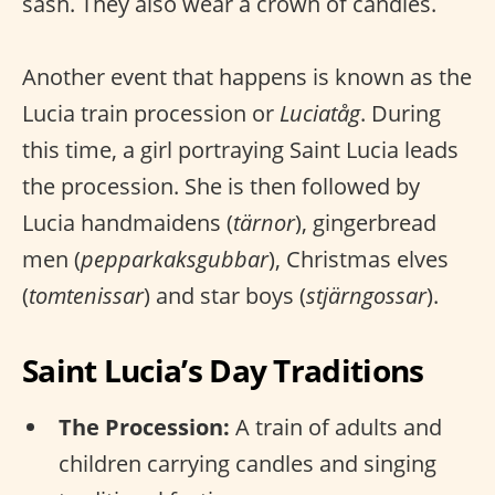
sash. They also wear a crown of candles.
Another event that happens is known as the
Lucia train procession or
Luciatåg
. During
this time, a girl portraying Saint Lucia leads
the procession. She is then followed by
Lucia handmaidens (
tärnor
), gingerbread
men (
pepparkaksgubbar
), Christmas elves
(
tomtenissar
) and star boys (
stjärngossar
).
Saint Lucia’s Day Traditions
The Procession:
A train of adults and
children carrying candles and singing