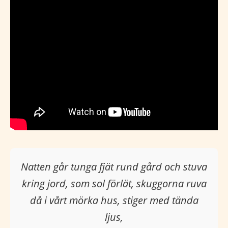
Natten går tunga fjät rund gård och stuva
kring jord, som sol förlät, skuggorna ruva
då i vårt mörka hus, stiger med tända
ljus,